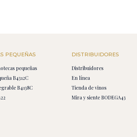
AS PEQUEÑAS
DISTRIBUIDORES
notecas pequeñas
Distribuidores
queña B4312C
En línea
tegrable B4138C
Tienda de vinos
322
Mira y siente BODEGA43