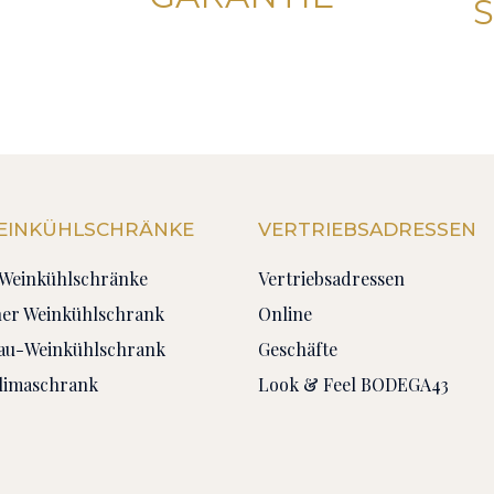
WEINKÜHLSCHRÄNKE
VERTRIEBSADRESSEN
n Weinkühlschränke
Vertriebsadressen
ner Weinkühlschrank
Online
bau-Weinkühlschrank
Geschäfte
limaschrank
Look & Feel BODEGA43