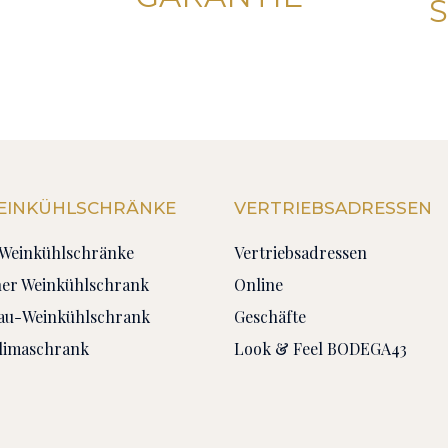
WEINKÜHLSCHRÄNKE
VERTRIEBSADRESSEN
n Weinkühlschränke
Vertriebsadressen
ner Weinkühlschrank
Online
bau-Weinkühlschrank
Geschäfte
limaschrank
Look & Feel BODEGA43