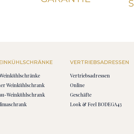
WEINKÜHLSCHRÄNKE
VERTRIEBSADRESSEN
n Weinkühlschränke
Vertriebsadressen
ner Weinkühlschrank
Online
bau-Weinkühlschrank
Geschäfte
limaschrank
Look & Feel BODEGA43