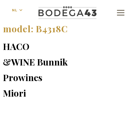
NL
model:
B4318C
HACO
&WINE Bunnik
Prowines
Miori