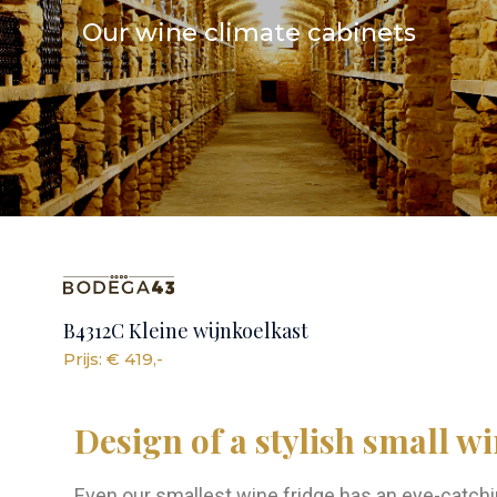
Our wine climate cabinets
B4312C Kleine wijnkoelkast
Prijs: € 419,-
Design of a stylish small w
Even our smallest wine fridge has an eye-catch