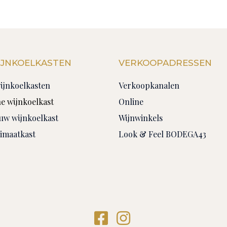
IJNKOELKASTEN
VERKOOPADRESSEN
wijnkoelkasten
Verkoopkanalen
e wijnkoelkast
Online
uw wijnkoelkast
Wijnwinkels
limaatkast
Look & Feel BODEGA43