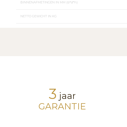
BINNENAFMETINGEN IN MM (b*d*h)
NETTO GEWICHT IN KG
3
jaar
GARANTIE