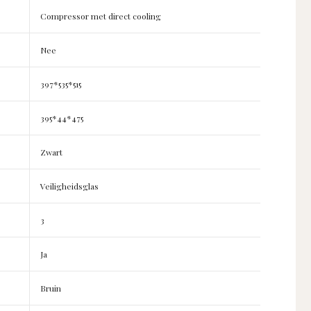
Compressor met direct cooling
Nee
397*535*515
395*44*475
Zwart
Veiligheidsglas
3
Ja
Bruin