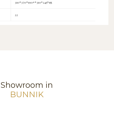
310*370*190+*310*245*155
22
Showroom in
BUNNIK