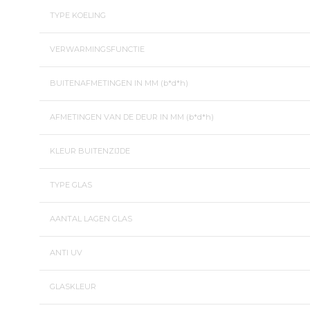
TYPE KOELING
VERWARMINGSFUNCTIE
BUITENAFMETINGEN IN MM (b*d*h)
AFMETINGEN VAN DE DEUR IN MM (b*d*h)
KLEUR BUITENZIJDE
TYPE GLAS
AANTAL LAGEN GLAS
ANTI UV
GLASKLEUR