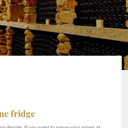
ine fridge
ing design.
If you want to serve your wines at