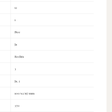
12
1
Nee
Ja
Rechts
3
Ja, 2
100/92/157 mm
370