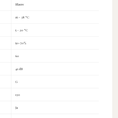
Blauw
16 - 38 ºC
5 - 20 ºC
50-70%
60
41 dB
G
130
Ja