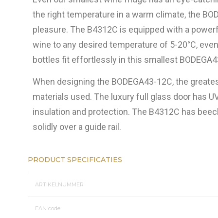
the right temperature in a warm climate, the BO
pleasure.
The B4312C is equipped with a powerf
wine to any desired temperature of 5-20°C, even
bottles fit effortlessly in this smallest BODEGA
When designing the BODEGA43-12C, the greatest
materials used.
The luxury full glass door has UV 
insulation and protection.
The B4312C has beech 
solidly over a guide rail.
PRODUCT SPECIFICATIES
ARTIKELNUMMER
EAN code