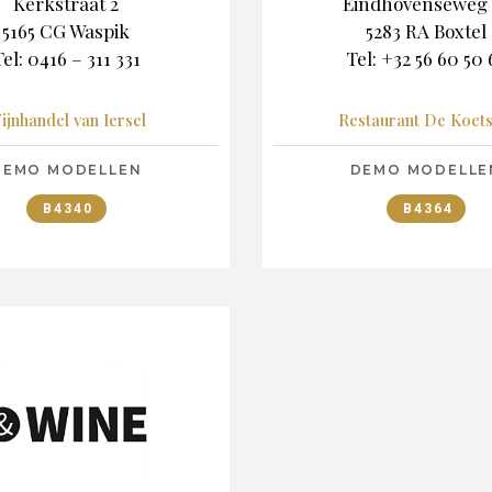
Kerkstraat 2
Eindhovenseweg 
5165 CG Waspik
5283 RA Boxtel
el: 0416 – 311 331
Tel: +32 56 60 50 
ijnhandel van Iersel
Restaurant De Koets
DEMO MODELLEN
DEMO MODELLE
B4340
B4364