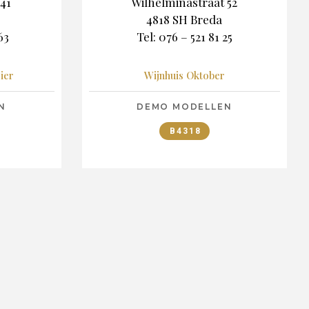
41
Wilhelminastraat 52
4818 SH Breda
63
Tel: 076 – 521 81 25
ier
Wijnhuis Oktober
N
DEMO MODELLEN
B4318