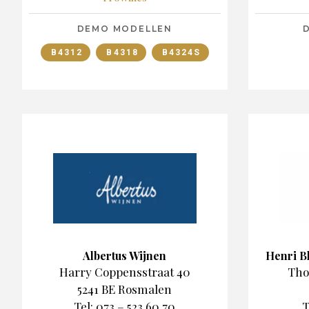
DEMO MODELLEN
B4312
B4318
B4324S
Albertus Wijnen
Henri B
Harry Coppensstraat 40
Tho
5241 BE Rosmalen
Tel: 073 – 523 60 70
T