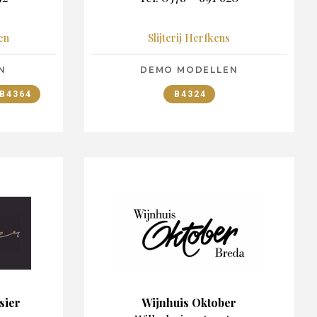
en
Slijterij Herfkens
N
DEMO MODELLEN
B4364
B4324
sier
Wijnhuis Oktober