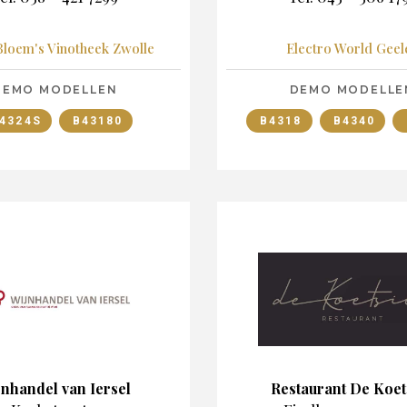
Bloem's Vinotheek Zwolle
Electro World Geel
DEMO MODELLEN
DEMO MODELLE
4324S
B43180
B4318
B4340
jnhandel van Iersel
Restaurant De Koet