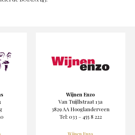
ns
Wijnen Enzo
3
Van Tuijllstraat 13a
g
3829 AA Hooglanderveen
20
Tel: 033 – 455 8 222
s
Wijnen Enzo