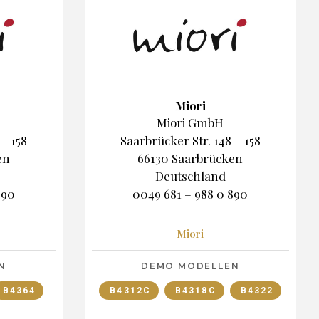
Miori
Miori GmbH
 – 158
Saarbrücker Str. 148 – 158
en
66130 Saarbrücken
Deutschland
890
0049 681 – 988 0 890
Miori
N
DEMO MODELLEN
B4364
B4312C
B4318C
B4322