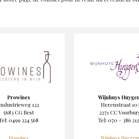
Prowines
Wijnhuys Huyge
Industrieweg 122
Herenstraat 10
5683 CG Best
2271 CC Voorbur
Tel: 0499 224 568
Tel: 070 – 386 21
Prowines
Wijnhuys Huygen