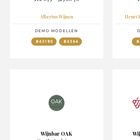
Albertus Wijnen
Henri 
DEMO MODELLEN
B43180
B4364
B
Wijnbar OAK
Wi