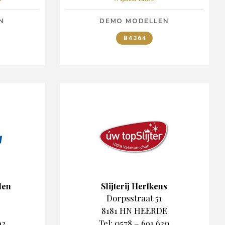
N
DEMO MODELLEN
B4364
len
Slijterij Herfkens
Dorpsstraat 51
8181 HN HEERDE
92
Tel: 0578 – 691 620