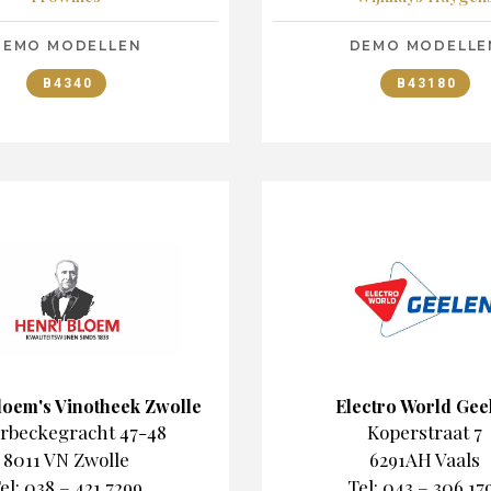
DEMO MODELLEN
DEMO MODELLE
B4340
B43180
loem's Vinotheek Zwolle
Electro World Gee
rbeckegracht 47-48
Koperstraat 7
8011 VN Zwolle
6291AH Vaals
el: 038 – 421 7299
Tel: 043 – 306 17