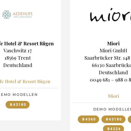
fe Hotel & Resort Rügen
Miori
Vaschwitz 17
Miori GmbH
18569 Trent
Saarbrücker Str. 148
Deutschland
66130 Saarbrück
Deutschland
0049 681 – 988 0 
ife Hotel & Resort Rügen
DEMO MODELLEN
Miori
B43180
DEMO MODELLE
B4340
B43180
B4324