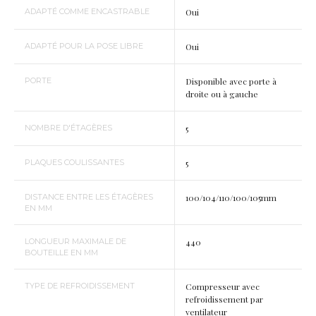
ADAPTÉ COMME ENCASTRABLE
Oui
ADAPTÉ POUR LA POSE LIBRE
Oui
PORTE
Disponible avec porte à
droite ou à gauche
NOMBRE D'ÉTAGÈRES
5
PLAQUES COULISSANTES
5
DISTANCE ENTRE LES ÉTAGÈRES
100/104/110/100/105mm
EN MM
LONGUEUR MAXIMALE DE
440
BOUTEILLE EN MM
TYPE DE REFROIDISSEMENT
Compresseur avec
refroidissement par
ventilateur