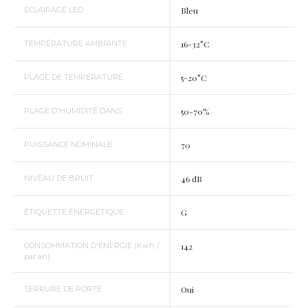
ECLAIRAGE LED
Bleu
TEMPÉRATURE AMBIANTE
16-32°C
PLAGE DE TEMPÉRATURE
5-20°C
PLAGE D'HUMIDITÉ DANS
50-70%
PUISSANCE NOMINALE
70
NIVEAU DE BRUIT
46 dB
ÉTIQUETTE ÉNERGÉTIQUE
G
CONSOMMATION D'ÉNERGIE (Kwh /
142
par an)
SERRURE DE PORTE
Oui