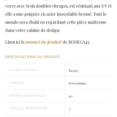
verre avec trois doubles vitrages, est résistant aux UV et
elle a une poignée en acier inoxydable brossé. Tout le
monde sera ébahi en regardant cette pièce maîtresse
dans votre cuisine de design.
Lisez ici le
manuel du produit
de BODEGA43.
SPECIFICATIONS DU PRODUIT
NUMÉRO D'ARTICLE
B4340
CODE EAN
8719326515113
NOMBRE DE BOUTEILLES
40
ZONES DE TEMPÉRATURE
2