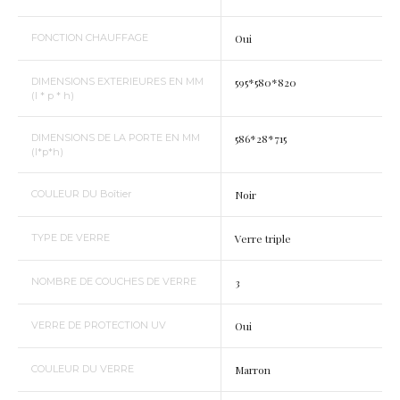
FONCTION CHAUFFAGE
Oui
DIMENSIONS EXTERIEURES EN MM
595*580*820
(l * p * h)
DIMENSIONS DE LA PORTE EN MM
586*28*715
(l*p*h)
COULEUR DU Boîtier
Noir
TYPE DE VERRE
Verre triple
NOMBRE DE COUCHES DE VERRE
3
VERRE DE PROTECTION UV
Oui
COULEUR DU VERRE
Marron