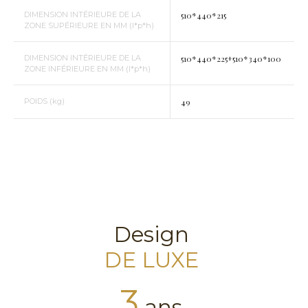
DIMENSION INTÉRIEURE DE LA
510*440*215
ZONE SUPÉRIEURE EN MM (l*p*h)
DIMENSION INTÉRIEURE DE LA
510*440*225+510*340*100
ZONE INFÉRIEURE EN MM (l*p*h)
POIDS (kg)
49
Design
DE LUXE
3
ans