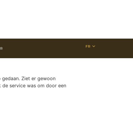
FR
ER
eb gedaan. Ziet er gewoon
ok de service was om door een