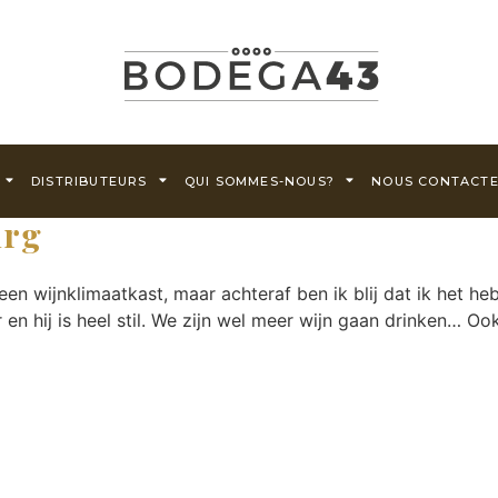
DISTRIBUTEURS
QUI SOMMES-NOUS?
NOUS CONTACT
urg
een wijnklimaatkast, maar achteraf ben ik blij dat ik het h
en hij is heel stil. We zijn wel meer wijn gaan drinken… O