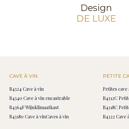
Design
DE LUXE
CAVE À VIN
PETITE CA
B4324 Cave à vin
Petites cave 
B4340 Cave à vin encastrable
B4312C Petit
B4364F Wijnklimaatkast
B4318C Petit
B43180 Cave à vin
Caves à vin
B4322 Cave à