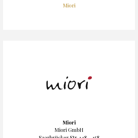
Miori
Miori
Miori GmbH
Saarbrücker Str. 148 – 158